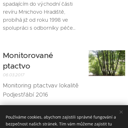
spadajícím do východní části
revíru Mnichovo Hradiště,
probíhá již od roku 1998 ve
spolupráci s odborníky péče...
Monitorované
ptactvo
06.03.2017
Monitoring ptactvav lokalitě
Podjestřábí 2016
Používáme cookies, abychom zajistili správné fungování a
bezpečnost našich stránek. Tím vám můžeme zajistit tu