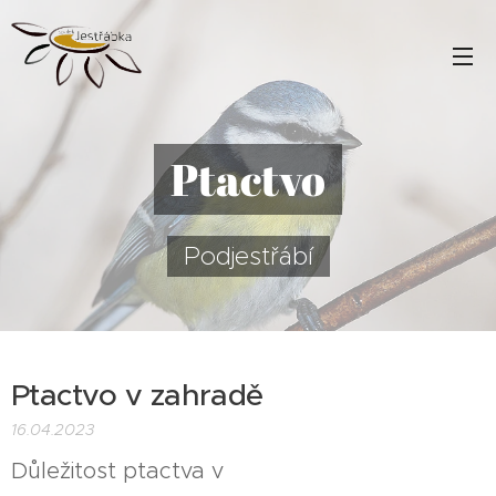
Ptactvo
Podjestřábí
Ptactvo v zahradě
16.04.2023
Důležitost ptactva v