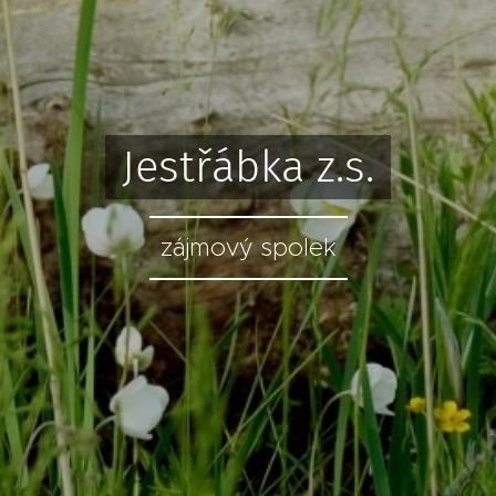
Jestřábka z.s.
zájmový spolek