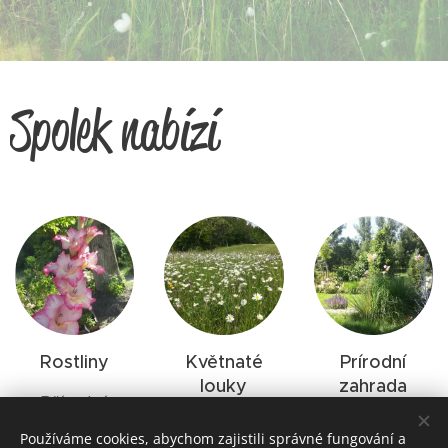
Spolek nabízí
Rostliny
Květnaté
Prírodní
louky
zahrada
Přírodní,
Zdarma radu,
Zdarma
ovocné keře i
Používáme cookies, abychom zajistili správné fungování a