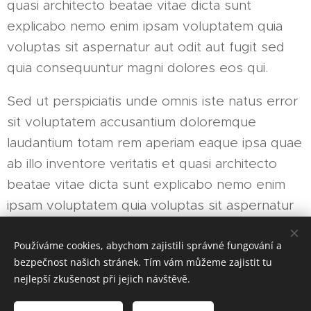
quasi architecto beatae vitae dicta sunt
explicabo nemo enim ipsam voluptatem quia
voluptas sit aspernatur aut odit aut fugit sed
quia consequuntur magni dolores eos qui.
Sed ut perspiciatis unde omnis iste natus error
sit voluptatem accusantium doloremque
laudantium totam rem aperiam eaque ipsa quae
ab illo inventore veritatis et quasi architecto
beatae vitae dicta sunt explicabo nemo enim
ipsam voluptatem quia voluptas sit aspernatur
aut odit aut fugit sed quia consequuntur magni.
Používáme cookies, abychom zajistili správné fungování a
bezpečnost našich stránek. Tím vám můžeme zajistit tu
nejlepší zkušenost při jejich návštěvě.
Vytvořeno Michalelou Niedobovou. Všechna práva vyhrazena.