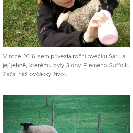
V roce 2016 jsem přivezla roční ovečku Sáru a
její jehně, kterému byly 3 dny. Plemeno Suffolk.
Začal náš ovčácký život.