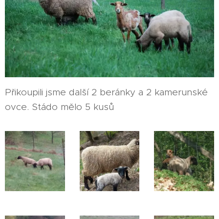
Přikoupili jsme další 2 beránky a 2 kamerunské
ovce. Stádo mělo 5 kusů