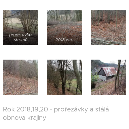
prořezávka
stromů
2018 jaro
Rok 2018,19,20 - prořezávky a stálá
obnova krajiny
Odhalené