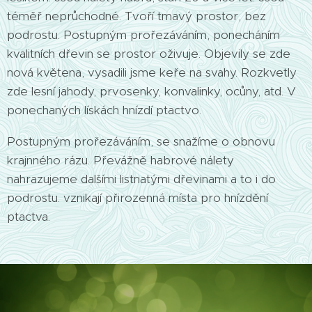
téměř neprůchodné. Tvoří tmavý prostor, bez
podrostu. Postupným prořezáváním, ponecháním
kvalitních dřevin se prostor oživuje. Objevily se zde
nová květena, vysadili jsme keře na svahy. Rozkvetly
zde lesní jahody, prvosenky, konvalinky, ocůny, atd. V
ponechaných lískách hnízdí ptactvo.
Postupným prořezáváním, se snažíme o obnovu
krajnného rázu. Převážně habrové nálety
nahrazujeme dalšími listnatými dřevinami a to i do
podrostu. vznikají přirozenná místa pro hnízdění
ptactva.