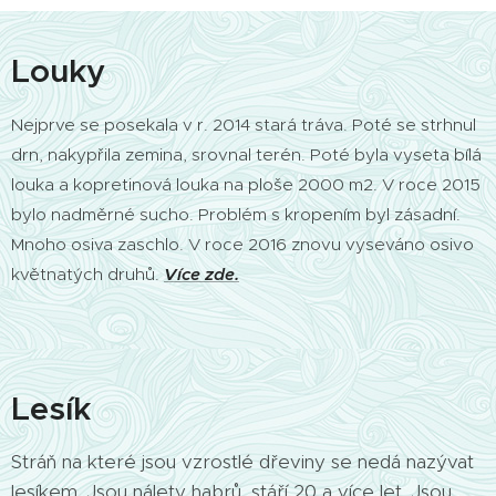
Louky
Nejprve se posekala v r. 2014 stará tráva. Poté se strhnul
drn, nakypřila zemina, srovnal terén. Poté byla vyseta bílá
louka a kopretinová louka na ploše 2000 m2. V roce 2015
bylo nadměrné sucho. Problém s kropením byl zásadní.
Mnoho osiva zaschlo. V roce 2016 znovu vyseváno osivo
květnatých druhů.
Více zde.
Lesík
Stráň na které jsou vzrostlé dřeviny se nedá nazývat
lesíkem. Jsou nálety habrů, stáří 20 a více let. Jsou