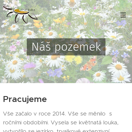
Náš pozemek
Pracujeme
Vše začalo v roce 2014. Vše se měnilo s
ročními obdobími. Vysela se květnatá louka,
vytvořílo se jezírko, trvalkové extenzivní