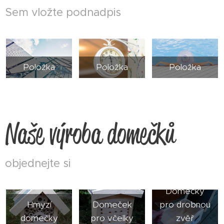
Sem vložte podnadpis
Položka
Položka
Položka
Naše výroba domečků
objednejte si
Domečky
Hmyzí
Domeček
pro drobnou
domečky
pro včelky
zvěř