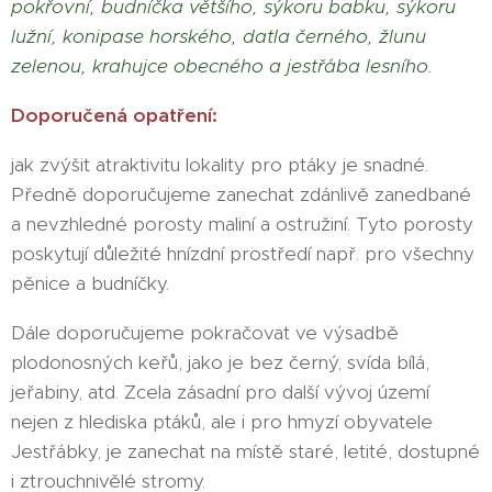
pokřovní, budníčka většího, sýkoru babku, sýkoru
lužní, konipase horského, datla černého, žlunu
zelenou, krahujce obecného a jestřába lesního.
Doporučená opatření:
jak zvýšit atraktivitu lokality pro ptáky je snadné.
Předně doporučujeme zanechat zdánlivě zanedbané
a nevzhledné porosty maliní a ostružiní. Tyto porosty
poskytují důležité hnízdní prostředí např. pro všechny
pěnice a budníčky.
Dále doporučujeme pokračovat ve výsadbě
plodonosných keřů, jako je bez černý, svída bílá,
jeřabiny, atd. Zcela zásadní pro další vývoj území
nejen z hlediska ptáků, ale i pro hmyzí obyvatele
Jestřábky, je zanechat na místě staré, letité, dostupné
i ztrouchnivělé stromy.