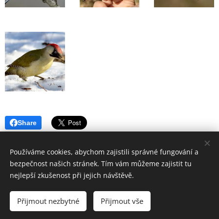
Share
Používáme cookies, abychom zajistili správné fungování a
bezpečnost našich stránek. Tím vám můžeme zajistit tu
nejlepší zkušenost při jejich návštěvě.
Vytvořeno Michalelou Niedobovou. Všechna práva vyhrazena.
Přijmout nezbytné
Přijmout vše
Vytvořeno službou
Webnode
Cookies