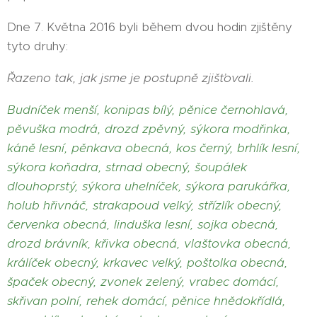
Dne 7. Května 2016 byli během dvou hodin zjištěny
tyto druhy:
Řazeno tak, jak jsme je postupně zjišťovali.
Budníček menší, konipas bílý, pěnice černohlavá,
pěvuška modrá, drozd zpěvný, sýkora modřinka,
káně lesní, pěnkava obecná, kos černý, brhlík lesní,
sýkora koňadra, strnad obecný, šoupálek
dlouhoprstý, sýkora uhelníček, sýkora parukářka,
holub hřivnáč, strakapoud velký, střízlík obecný,
červenka obecná, linduška lesní, sojka obecná,
drozd brávník, křivka obecná, vlaštovka obecná,
králíček obecný, krkavec velký, poštolka obecná,
špaček obecný, zvonek zelený, vrabec domácí,
skřivan polní, rehek domácí, pěnice hnědokřídlá,