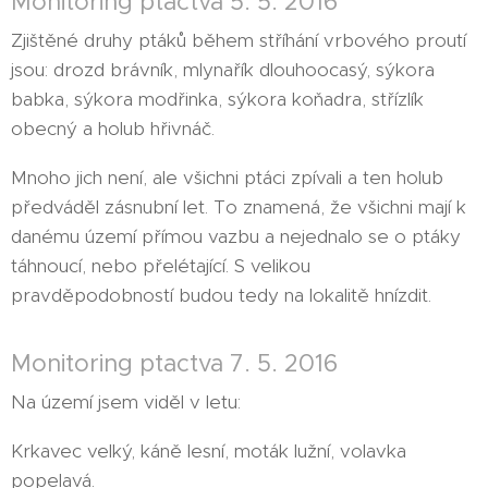
Monitoring ptactva 5. 5. 2016
Zjištěné druhy ptáků během stříhání vrbového proutí
jsou: drozd brávník, mlynařík dlouhoocasý, sýkora
babka, sýkora modřinka, sýkora koňadra, střízlík
obecný a holub hřivnáč.
Mnoho jich není, ale všichni ptáci zpívali a ten holub
předváděl zásnubní let. To znamená, že všichni mají k
danému území přímou vazbu a nejednalo se o ptáky
táhnoucí, nebo přelétající. S velikou
pravděpodobností budou tedy na lokalitě hnízdit.
Monitoring ptactva 7. 5. 2016
Na území jsem viděl v letu:
Krkavec velký, káně lesní, moták lužní, volavka
popelavá.