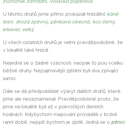
zvonohlík zahradní, volavka popelavá.
U těchto druhů jsme přímo prokázali hnízdění:
káně
lesní, drozd zpěvný, pěnkava obecná, kos černý,
krkavec velký.
U všech ostatních druhů je velmi pravděpodobné, že
v lokalitě také hnízdí.
Nejedná se o žádné vzácnosti, naopak to jsou vcelku
běžné druhy. Nejzajímavější zjištění byli dva zpívající
samci.
Dále se dá předpokládat výskyt dalších druhů, které
jsme ale nezaznamenali. Pravděpodobně proto, že
jsme na lokalitě byli až v pokročilých denních
hodinách. Kdybychom mapování prováděli v brzké
ranní době, nejspíš bychom je zjistili. Jedná se o
pěnici