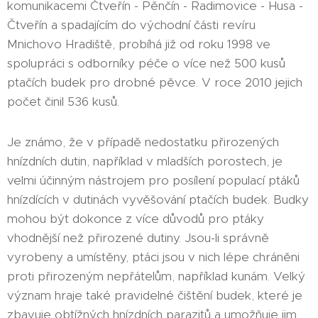
komunikacemi Čtveřín - Pěnčín - Radimovice - Husa -
Čtveřín a spadajícím do východní části revíru
Mnichovo Hradiště, probíhá již od roku 1998 ve
spolupráci s odborníky péče o více než 500 kusů
ptačích budek pro drobné pěvce. V roce 2010 jejich
počet činil 536 kusů.
Je známo, že v případě nedostatku přirozených
hnízdních dutin, například v mladších porostech, je
velmi účinným nástrojem pro posílení populací ptáků
hnízdících v dutinách vyvěšování ptačích budek. Budky
mohou být dokonce z více důvodů pro ptáky
vhodnější než přirozené dutiny. Jsou-li správně
vyrobeny a umístěny, ptáci jsou v nich lépe chráněni
proti přirozeným nepřátelům, například kunám. Velký
význam hraje také pravidelné čištění budek, které je
zbavuje obtížných hnízdních parazitů a umožňuje jim