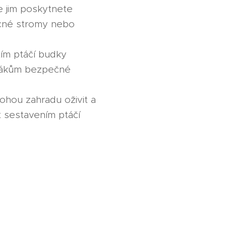
e jim poskytnete
ocné stromy nebo
tím ptáčí budky
ptákům bezpečné
ohou zahradu oživit a
t sestavením ptáčí