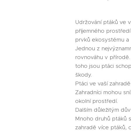
Udržování ptáků ve v
příjemného prostředí 
prvků ekosystému a p
Jednou z nejvýznamně
rovnováhu v přírodě.
toho jsou ptáci schopn
škody.
Ptáci ve vaší zahradě
Zahradníci mohou sníž
okolní prostředí.
Dalším důležitým dův
Mnoho druhů ptáků se
zahradě více ptáků, c