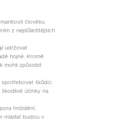
manitosti člověku
ním z nejdůležitějších
jí udržovat
radě hojné. Kromě
ak mohli způsobit
i spotřebovat škůdci.
 škodlivé účinky na
pora hnízdění.
em mláďat budou v