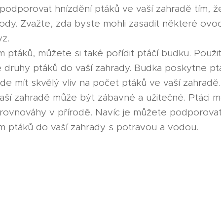
odporovat hnízdění ptáků ve vaší zahradě tím, ž
ody. Zvažte, zda byste mohli zasadit některé ov
z.
 ptáků, můžete si také pořídit ptáčí budku. Použi
né druhy ptáků do vaší zahrady. Budka poskytne 
de mít skvělý vliv na počet ptáků ve vaší zahradě.
aší zahradě může být zábavné a užitečné. Ptáci m
í rovnováhy v přírodě. Navíc je můžete podporova
m ptáků do vaší zahrady s potravou a vodou.