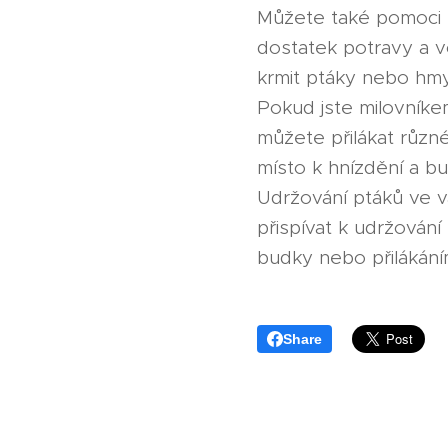
Můžete také pomoci p
dostatek potravy a v
krmit ptáky nebo hmy
Pokud jste milovníkem
můžete přilákat růz
místo k hnízdění a bu
Udržování ptáků ve v
přispívat k udržován
budky nebo přilákání
Share