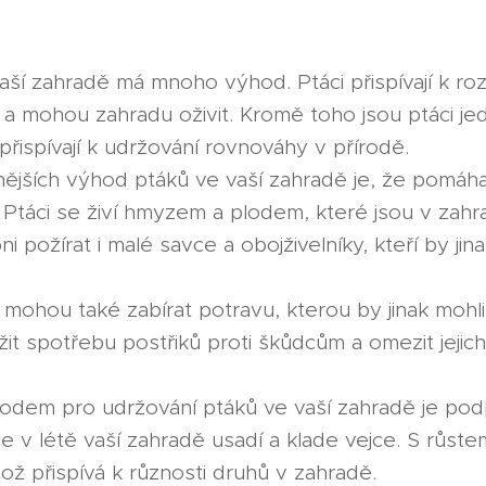
aší zahradě má mnoho výhod. Ptáci přispívají k roz
a mohou zahradu oživit. Kromě toho jsou ptáci jed
řispívají k udržování rovnováhy v přírodě.
jších výhod ptáků ve vaší zahradě je, že pomáha
 Ptáci se živí hmyzem a plodem, které jsou v zah
i požírat i malé savce a obojživelníky, kteří by jin
 mohou také zabírat potravu, kterou by jinak mohl
it spotřebu postřiků proti škůdcům a omezit jejich
odem pro udržování ptáků ve vaší zahradě je pod
 v létě vaší zahradě usadí a klade vejce. S růst
ož přispívá k různosti druhů v zahradě.