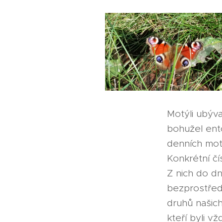
Motýli ubývaj
bohužel ent
denních motý
Konkrétní čí
Z nich do d
bezprostřed
druhů našich
kteří byli v