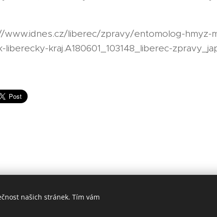
s://www.idnes.cz/liberec/zpravy/entomolog-hmyz-
k-liberecky-kraj.A180601_103148_liberec-zpravy_ja
ečnost našich stránek. Tím vám
Vytvořeno Michalelou Niedobovou. Všechna práva vyhrazena.
Vytvořeno službou
Webnode
Cookies