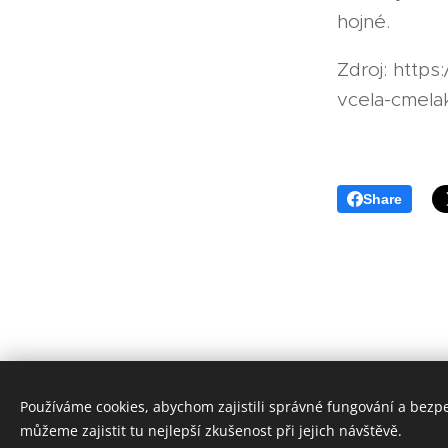
hojné.
Zdroj: http
vcela-cmela
Share
Používáme cookies, abychom zajistili správné fungování a bezp
můžeme zajistit tu nejlepší zkušenost při jejich návštěvě.