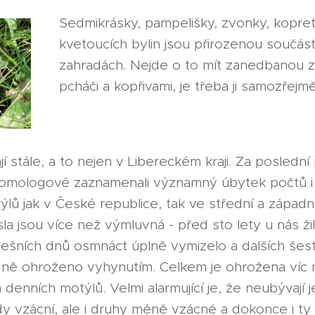
Sedmikrásky, pampelišky, zvonky, kopreti
kvetoucích bylin jsou přirozenou součástí
zahradách. Nejde o to mít zanedbanou 
pcháči a kopřivami, je třeba ji samozřejm
í stále, a to nejen v Libereckém kraji. Za poslední 
omologové zaznamenali významný úbytek počtů i
lů jak v České republice, tak ve střední a západn
sla jsou více než výmluvná - před sto lety u nás ži
nešních dnů osmnáct úplně vymizelo a dalších šest
ně ohroženo vyhynutím. Celkem je ohrožena víc 
 denních motýlů. Velmi alarmující je, že neubývají j
ždy vzácní, ale i druhy méně vzácné a dokonce i ty 