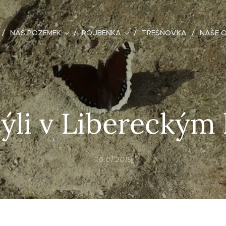
NÁŠ POZEMEK
ROUBENKA
TŘEŠŇOVKA
NAŠE 
ýli v Libereckým k
26.01.2019