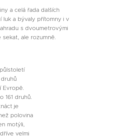
ny a celá řada dalších
 luk a bývaly přítomny i v
zahradu s dvoumetrovými
ě sekat, ale rozumně.
půlstoletí
 druhů
í Evropě.
lo 161 druhů.
náct je
než polovina
en motýli,
dříve velmi