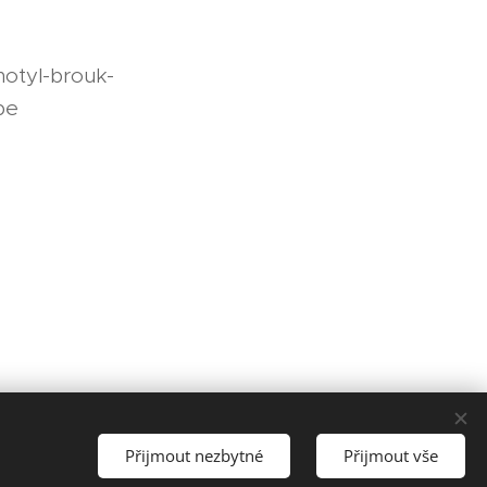
motyl-brouk-
pe
Přijmout nezbytné
Přijmout vše