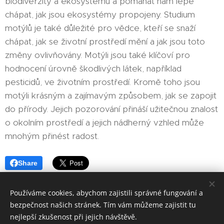
biodiverzity a ekosystémů a pomáhat nám lépe
chápat, jak jsou ekosystémy propojeny. Studium
motýlů je také důležité pro vědce, kteří se snaží
chápat, jak se životní prostředí mění a jak jsou toto
změny ovlivňovány. Motýli jsou také klíčoví pro
hodnocení úrovně škodlivých látek, například
pesticidů, ve životním prostředí. Kromě toho jsou
motýli krásným a zajímavým způsobem, jak se zapojit
do přírody. Jejich pozorování přináší užitečnou znalost
o okolním prostředí a jejich nádherný vzhled může
mnohým přinést radost.
Share
Používáme cookies, abychom zajistili správné fungování a
bezpečnost našich stránek. Tím vám můžeme zajistit tu
nejlepší zkušenost při jejich návštěvě.