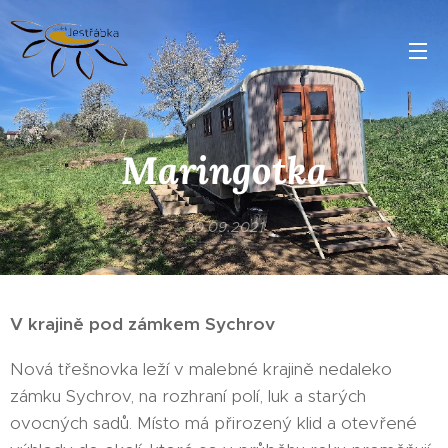
Maringotka
20.09.2021
V krajině pod zámkem Sychrov
Nová třešnovka leží v malebné krajině nedaleko
zámku Sychrov, na rozhraní polí, luk a starých
ovocných sadů. Místo má přirozený klid a otevřené