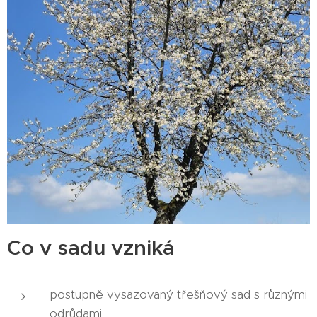
Co v sadu vzniká
postupně vysazovaný třešňový sad s různými
odrůdami