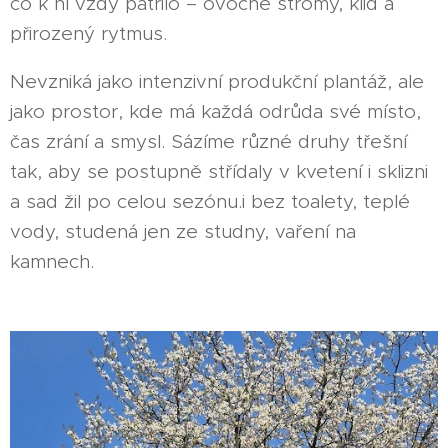
co k ní vždy patřilo – ovocné stromy, klid a
přirozený rytmus.
Nevzniká jako intenzivní produkční plantáž, ale
jako prostor, kde má každá odrůda své místo,
čas zrání a smysl. Sázíme různé druhy třešní
tak, aby se postupně střídaly v kvetení i sklizni
a sad žil po celou sezónu.i bez toalety, teplé
vody, studená jen ze studny, vaření na
kamnech.