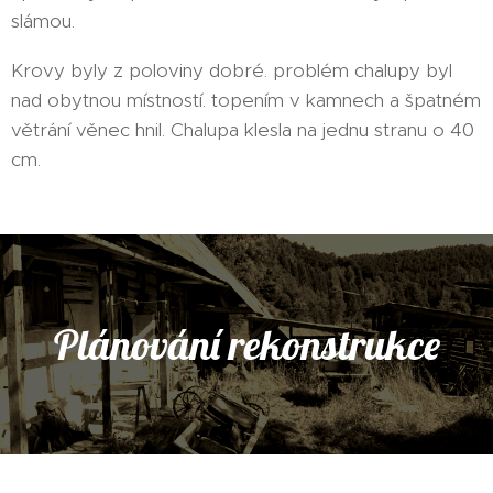
slámou.
Krovy byly z poloviny dobré. problém chalupy byl
nad obytnou místností. topením v kamnech a špatném
větrání věnec hnil. Chalupa klesla na jednu stranu o 40
cm.
Plánování rekonstrukce