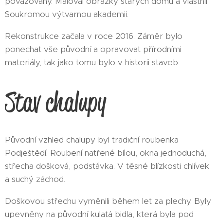
považovaný. Maloval obrázky starých domů a vlastnil
Soukromou výtvarnou akademii.
Rekonstrukce začala v roce 2016. Záměr bylo
ponechat vše původní a opravovat přírodními
materiály, tak jako tomu bylo v historii staveb.
Stav chalupy
Původní vzhled chalupy byl tradiční roubenka
Podještědí. Roubení natřené bílou, okna jednoduchá,
střecha došková, podstávka. V těsné blízkosti chlívek
a suchý záchod.
Doškovou střechu vyměnili během let za plechy. Byly
upevněny na původní kulatá bidla, která byla pod