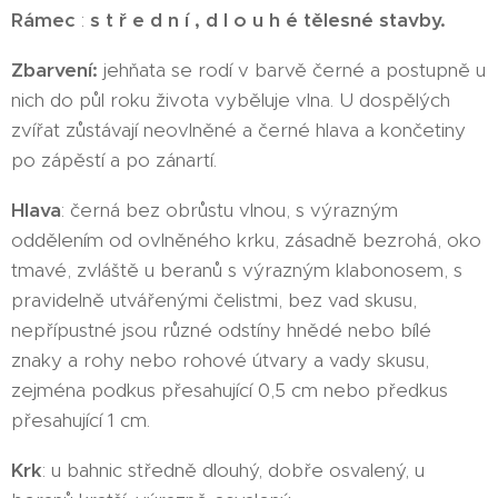
Rámec
:
s t ř e d n í , d l o u h é tělesné stavby.
Zbarvení:
jehňata se rodí v barvě černé a postupně u
nich do půl roku života vyběluje vlna. U dospělých
zvířat zůstávají neovlněné a černé hlava a končetiny
po zápěstí a po zánartí.
Hlava
: černá bez obrůstu vlnou, s výrazným
oddělením od ovlněného krku, zásadně bezrohá, oko
tmavé, zvláště u beranů s výrazným klabonosem, s
pravidelně utvářenými čelistmi, bez vad skusu,
nepřípustné jsou různé odstíny hnědé nebo bílé
znaky a rohy nebo rohové útvary a vady skusu,
zejména podkus přesahující 0,5 cm nebo předkus
přesahující 1 cm.
Krk
: u bahnic středně dlouhý, dobře osvalený, u