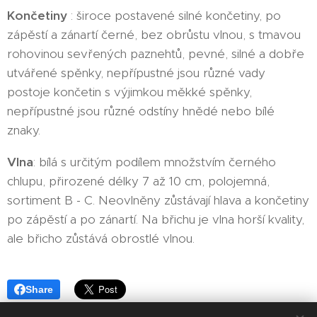
Končetiny
: široce postavené silné končetiny, po
zápěstí a zánartí černé, bez obrůstu vlnou, s tmavou
rohovinou sevřených paznehtů, pevné, silné a dobře
utvářené spěnky, nepřípustné jsou různé vady
postoje končetin s výjimkou měkké spěnky,
nepřípustné jsou různé odstíny hnědé nebo bílé
znaky.
Vlna
: bílá s určitým podílem množstvím černého
chlupu, přirozené délky 7 až 10 cm, polojemná,
sortiment B - C. Neovlněny zůstávají hlava a končetiny
po zápěstí a po zánartí. Na břichu je vlna horší kvality,
ale břicho zůstává obrostlé vlnou.
Share