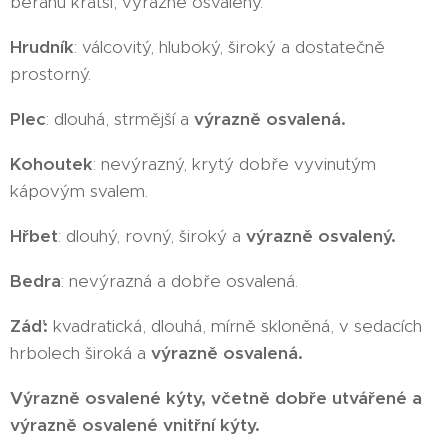
beranů kratší, výrazně osvalený.
Hrudník
: válcovitý, hluboký, široký a dostatečně
prostorný.
Plec
: dlouhá, strmější a
výrazně osvalená.
Kohoutek
: nevýrazný, krytý dobře vyvinutým
kápovým svalem.
Hřbet
: dlouhý, rovný, široký a
výrazně osvalený.
Bedra
: nevýrazná a dobře osvalená.
Záď:
kvadratická, dlouhá, mírně skloněná, v sedacích
hrbolech široká a
výrazně osvalená.
Výrazně osvalené kýty, včetně dobře utvářené a
výrazně osvalené vnitřní kýty.